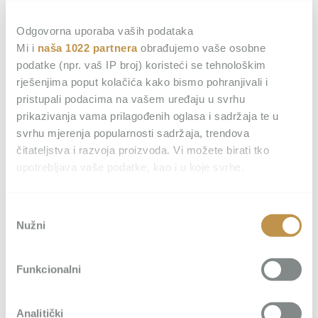
Kontakt
Odgovorna uporaba vaših podataka
Judita Palace Heritage Hotel
Mi i
naša 1022 partnera
obrađujemo vaše osobne
Narodni trg 4
podatke (npr. vaš IP broj) koristeći se tehnološkim
21000 Split
rješenjima poput kolačića kako bismo pohranjivali i
Hrvatska
pristupali podacima na vašem uređaju u svrhu
+ 385 (21) 42 02 20
prikazivanja vama prilagođenih oglasa i sadržaja te u
svrhu mjerenja popularnosti sadržaja, trendova
+ 385 (99) 48 96 600
čitateljstva i razvoja proizvoda. Vi možete birati tko
Letak
upotrebljava vaše podatke, kao i u koje svrhe.
Ako nam dopustite, također bismo htjeli:
Ostanite povezani
Odabir
Prikupljati podatke o vašoj geografskoj lokaciji,
Nužni
pristanka
koji mogu biti precizni do radijusa od nekoliko metara
Prepoznati vaš uređaj tako što ćemo aktivno
Funkcionalni
skenirati njegove određene karakteristike ("uzimanje
otiska prsta uređaja")
U
dijelu s pojedinostima
možete saznati više o tome
Analitički