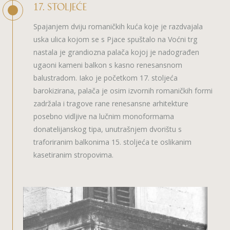
17. STOLJEĆE
Spajanjem dviju romaničkih kuća koje je razdvajala
uska ulica kojom se s Pjace spuštalo na Voćni trg
nastala je grandiozna palača kojoj je nadograđen
ugaoni kameni balkon s kasno renesansnom
balustradom. Iako je početkom 17. stoljeća
barokizirana, palača je osim izvornih romaničkih formi
zadržala i tragove rane renesansne arhitekture
posebno vidljive na lučnim monoformama
donatelijanskog tipa, unutrašnjem dvorištu s
traforiranim balkonima 15. stoljeća te oslikanim
kasetiranim stropovima.