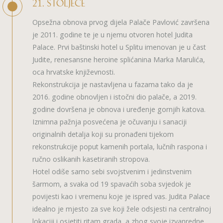
21. STOLJEĆE
Opsežna obnova prvog dijela Palače Pavlović završena
je 2011. godine te je u njemu otvoren hotel Judita
Palace. Prvi baštinski hotel u Splitu imenovan je u čast
Judite, renesansne heroine splićanina Marka Marulića,
oca hrvatske književnosti.
Rekonstrukcija je nastavljena u fazama tako da je
2016. godine obnovljen i istočni dio palače, a 2019.
godine dovršena je obnova i uređenje gornjih katova.
Iznimna pažnja posvećena je očuvanju i sanaciji
originalnih detalja koji su pronađeni tijekom
rekonstrukcije poput kamenih portala, lučnih raspona i
ručno oslikanih kasetiranih stropova.
Hotel odiše samo sebi svojstvenim i jedinstvenim
šarmom, a svaka od 19 spavaćih soba svjedok je
povijesti kao i vremenu koje je ispred vas. Judita Palace
idealno je mjesto za sve koji žele odsjesti na centralnoj
lokaciji i osjetiti ritam grada, a zbog svoje izvanredne