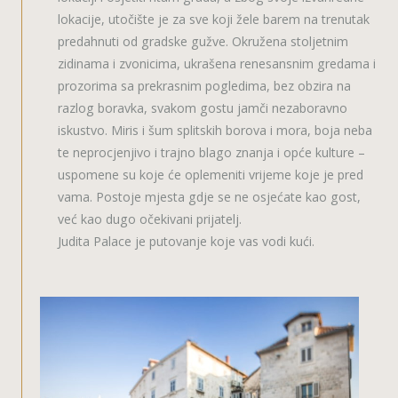
lokacije, utočište je za sve koji žele barem na trenutak
predahnuti od gradske gužve. Okružena stoljetnim
zidinama i zvonicima, ukrašena renesansnim gredama i
prozorima sa prekrasnim pogledima, bez obzira na
razlog boravka, svakom gostu jamči nezaboravno
iskustvo. Miris i šum splitskih borova i mora, boja neba
te neprocjenjivo i trajno blago znanja i opće kulture –
uspomene su koje će oplemeniti vrijeme koje je pred
vama. Postoje mjesta gdje se ne osjećate kao gost,
već kao dugo očekivani prijatelj.
Judita Palace je putovanje koje vas vodi kući.