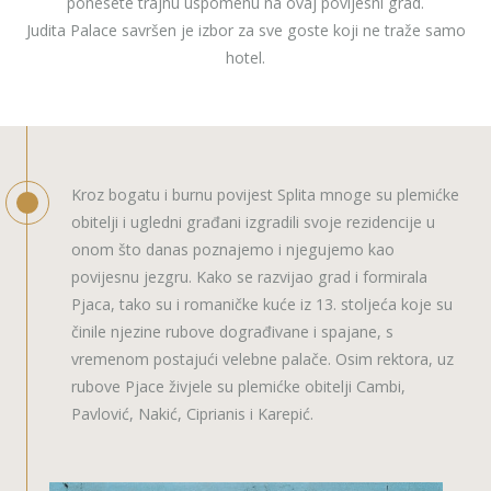
ponesete trajnu uspomenu na ovaj povijesni grad.
Judita Palace savršen je izbor za sve goste koji ne traže samo
hotel.
Kroz bogatu i burnu povijest Splita mnoge su plemićke
obitelji i ugledni građani izgradili svoje rezidencije u
onom što danas poznajemo i njegujemo kao
povijesnu jezgru. Kako se razvijao grad i formirala
Pjaca, tako su i romaničke kuće iz 13. stoljeća koje su
činile njezine rubove dograđivane i spajane, s
vremenom postajući velebne palače. Osim rektora, uz
rubove Pjace živjele su plemićke obitelji Cambi,
Pavlović, Nakić, Ciprianis i Karepić.