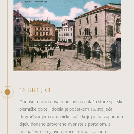
16. STOLJEĆE
Današnju formu ova renesansna palača stare splitske
plemićke obitelji dobila je početkom 16. stoljeća
dograđivanjem romaničke kuće kojoj je na zapadnom
dijelu dodano zatvoreno dvorište s portalom, a
preinačeno je i glavno pročelje. Ima istaknuto