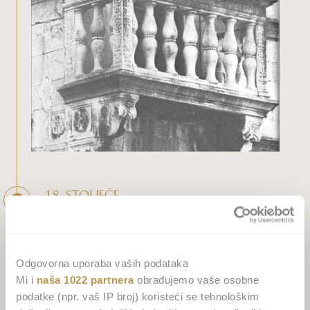
18. STOLJEĆE
Obitelj Pavlović je u posjed palače došla koncem 18.
stoljeća ženidbenim vezama. Marino Conte Pavlović
oženio se Laurom de Grisogono koja je vjerojatno u
Odgovorna uporaba vaših podataka
dotu donijela kuću na južnom pročelju glavnog
Mi i
naša 1022 partnera
obrađujemo vaše osobne
gradskog trga.
podatke (npr. vaš IP broj) koristeći se tehnološkim