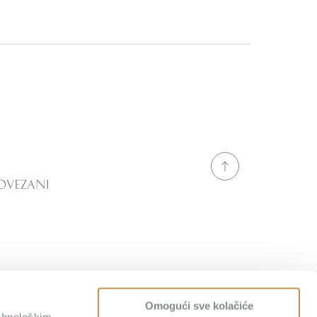
ovezani
Omogući sve kolačiće
tehnološkim