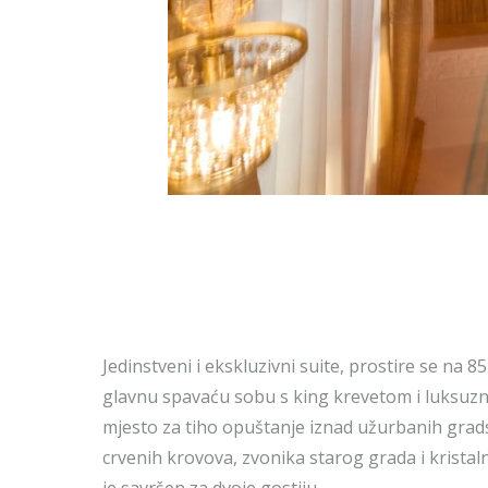
Jedinstveni i ekskluzivni suite, prostire se na
glavnu spavaću sobu s king krevetom i luksuz
mjesto za tiho opuštanje iznad užurbanih grads
crvenih krovova, zvonika starog grada i krista
je savršen za dvoje gostiju.