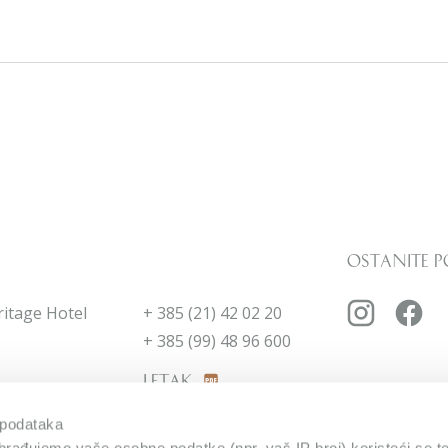
Ostanite p
ritage Hotel
+ 385 (21) 42 02 20
+ 385 (99) 48 96 600
Letak
 podataka
rađujemo vaše osobne podatke (npr. vaš IP broj) koristeći se 