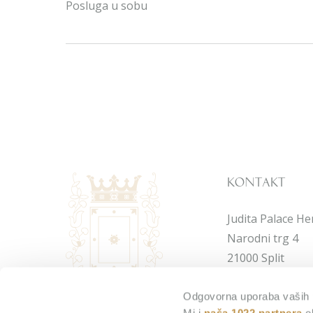
Posluga u sobu
Kontakt
Judita Palace He
Narodni trg 4
21000 Split
Hrvatska
Odgovorna uporaba vaših
Mi i
naša 1022 partnera
ob