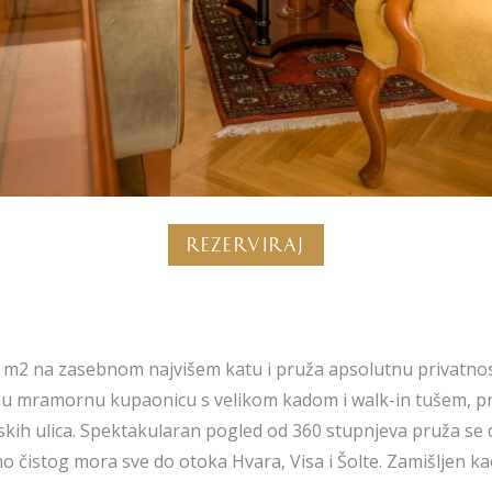
Rezerviraj
 85 m2 na zasebnom najvišem katu i pruža apsolutnu privatnos
nu mramornu kupaonicu s velikom kadom i walk-in tušem, pr
kih ulica. Spektakularan pogled od 360 stupnjeva pruža se 
lno čistog mora sve do otoka Hvara, Visa i Šolte. Zamišljen 